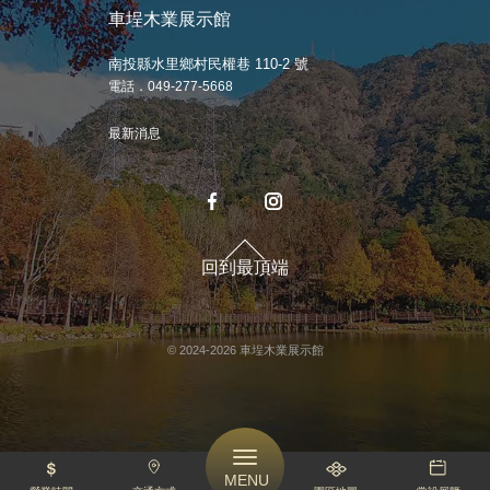
車埕木業展示館
南投縣水里鄉村民權巷 110-2 號
電話．049-277-5668
最新消息
回到最頂端
© 2024-2026 車埕木業展示館