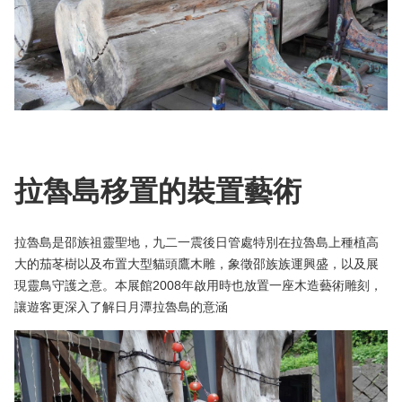
拉魯島移置的裝置藝術
拉魯島是邵族祖靈聖地，九二一震後日管處特別在拉魯島上種植高
大的茄苳樹以及布置大型貓頭鷹木雕，象徵邵族族運興盛，以及展
現靈鳥守護之意。本展館2008年啟用時也放置一座木造藝術雕刻，
讓遊客更深入了解日月潭拉魯島的意涵