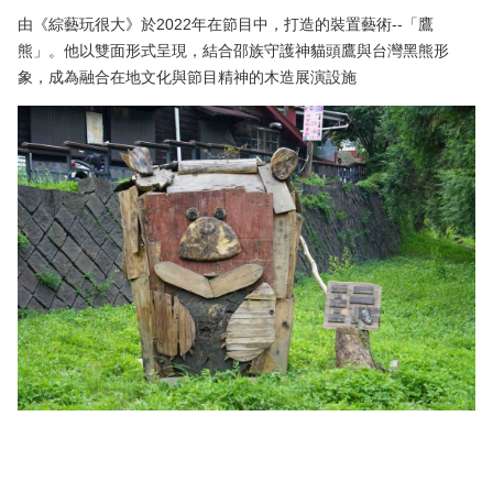
由《綜藝玩很大》於2022年在節目中，打造的裝置藝術--「鷹
熊」。他以雙面形式呈現，結合邵族守護神貓頭鷹與台灣黑熊形
象，成為融合在地文化與節目精神的木造展演設施