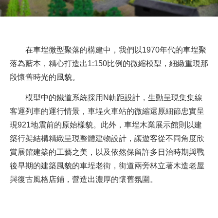
在車埕微型聚落的構建中，我們以
1970
年代的車埕聚
落為藍本，精心打造出
1:150
比例的微縮模型，細緻重現那
段懷舊時光的風貌。
模型中的鐵道系統採用
N
軌距設計，生動呈現集集線
客運列車的運行情景，車埕火車站的微縮還原細節忠實呈
現
921
地震前的原始樣貌。此外，車埕木業展示
館則以建
築行架結構精緻呈現整體建物設計，讓遊客從不同角度欣
賞展館建築的工藝之美，以及依然保留許多日治時期與戰
後早期的建築風貌的車埕老街，街道兩旁林立著木造老屋
與復古風格店鋪，營造出濃厚的懷舊氛圍。