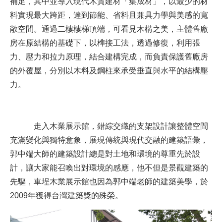
補足，其中並導入現代木質建材「集成材」，以最少的材
料實現最大跨距，達到節能、省料且兼具力學與美感的寬
敞空間。通過二樓樓梯頂端，可看見木構之美，主體舊廠
房在原結構的基礎下，以榫接工法，透過修復，利用張
力、壓力和拉力原理，結合建構完成，而負責保護舊廠房
的外覆屋，分別以木料及鋼柱來承受垂直與水平的結構壓
力。
走入木業展示館，錯綜交織的支架設計讓整體空間
充滿變化與獨特意象，展現傳統與現代交融的建築語彙，
郭中端大師的建築設計總是對土地和環境的尊重先於設
計，讓大家能召喚出對環境的感應，他不但是景觀建築的
先驅，車埕木業展示館也因為郭中端老師的建築美學，於
2009年獲得台灣建築獎的殊榮。